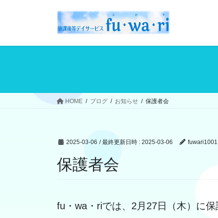
コ
ナ
ン
ビ
テ
ゲ
ン
ー
ツ
シ
へ
ョ
ス
ン
キ
に
ッ
移
HOME
ブログ
お知らせ
保護者会
プ
動
2025-03-06
/ 最終更新日時 :
2025-03-06
fuwari1001
保護者会
fu・wa・riでは、2月27日（木）