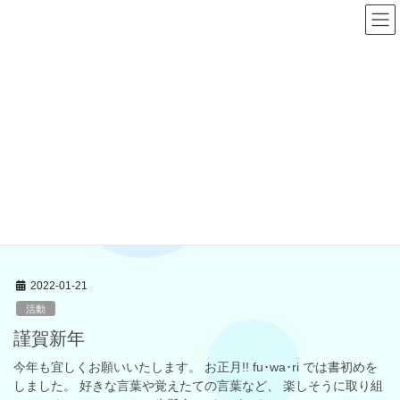
コ
ナ
ン
ビ
テ
ゲ
ン
ー
ブログ
ツ
シ
へ
ョ
ス
ン
HOME
ブログ
活動
キ
に
ッ
移
プ
動
活動
子どもたちの日々の活動の記録
2022-01-21
活動
謹賀新年
今年も宜しくお願いいたします。 お正月!! fu･wa･ri では書初めを
しました。 好きな言葉や覚えたての言葉など、 楽しそうに取り組