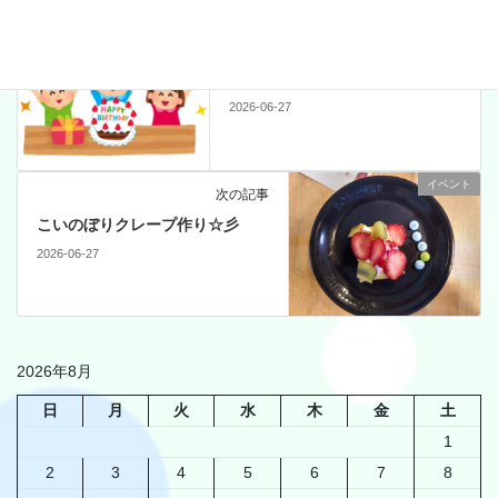
イベント
前の記事
４月誕生会☆彡
2026-06-27
イベント
次の記事
こいのぼりクレープ作り☆彡
2026-06-27
2026年8月
日
月
火
水
木
金
土
1
2
3
4
5
6
7
8