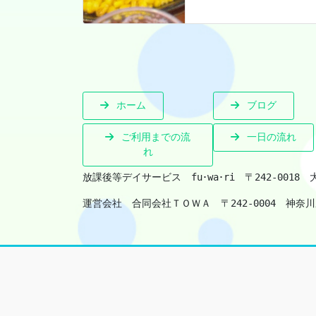
ホーム
ブログ
ご利用までの流
一日の流れ
れ
放課後等デイサービス　fu･wa･ri　
〒242-0018
運営会社　合同会社ＴＯＷＡ　
〒242-0004　神奈川