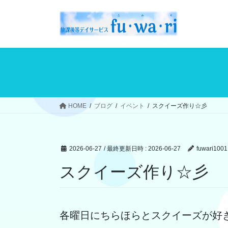
コ
ナ
ン
ビ
テ
ゲ
ン
ー
ツ
シ
へ
ョ
ス
ン
キ
に
ッ
移
HOME
ブログ
イベント
スクイーズ作り☆彡
プ
動
2026-06-27
/ 最終更新日時 :
2026-06-27
fuwari1001
スクイーズ作り☆彡
各曜日にちらほらとスクイーズが好