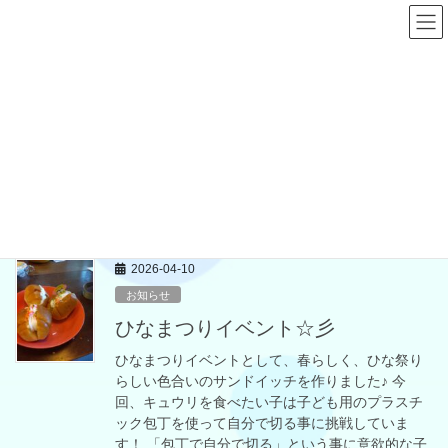
コ
ナ
ン
ビ
テ
ゲ
ン
ー
ブログ
ツ
シ
へ
ョ
ス
ン
HOME
ブログ
2026年4月
キ
に
ッ
移
プ
動
2026年4月
2026-04-10
お知らせ
ひなまつりイベント☆彡
ひなまつりイベントとして、春らしく、ひな祭り
らしい色合いのサンドイッチを作りました♪ 今
回、キュウリを食べたい子は子ども用のプラスチ
ック包丁を使って自分で切る事に挑戦していま
す！ 「包丁で自分で切る」という事に意欲的な子