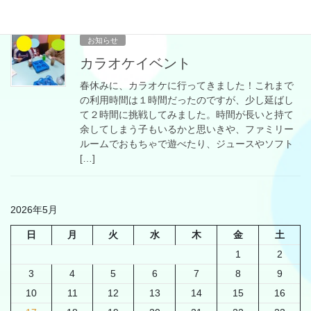
2026-05-17
お知らせ
カラオケイベント
春休みに、カラオケに行ってきました！これまで
の利用時間は１時間だったのですが、少し延ばし
て２時間に挑戦してみました。時間が長いと持て
余してしまう子もいるかと思いきや、ファミリー
ルームでおもちゃで遊べたり、ジュースやソフト
[…]
2026年5月
日
月
火
水
木
金
土
1
2
3
4
5
6
7
8
9
10
11
12
13
14
15
16